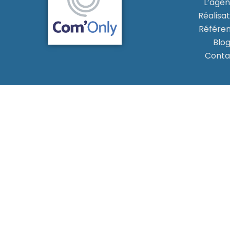
L’age
Réalisat
Référe
Blo
Conta