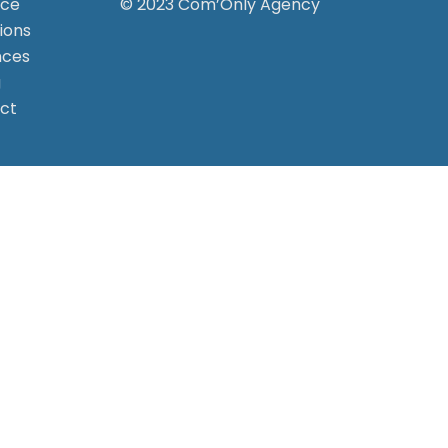
nce
© 2023 Com’Only Agency
ions
nces
g
ct