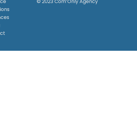
nce
© 2023 Com’Only Agency
ions
nces
g
ct