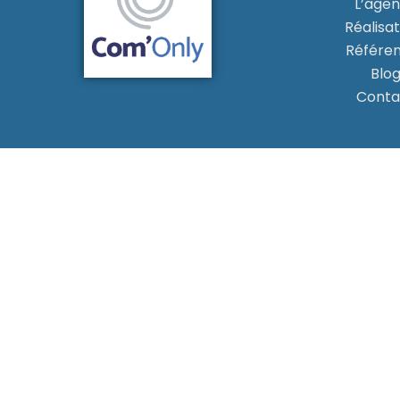
L’age
Réalisat
Référe
Blo
Conta