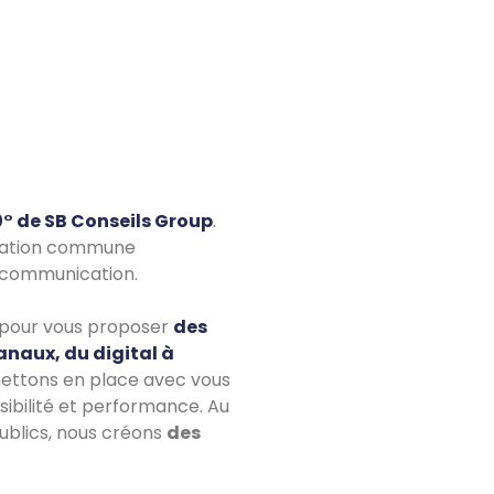
° de SB Conseils Group
.
vocation commune
e communication.
s pour vous proposer
des
anaux, du digital à
ettons en place avec vous
isibilité et performance. Au
ublics, nous créons
des